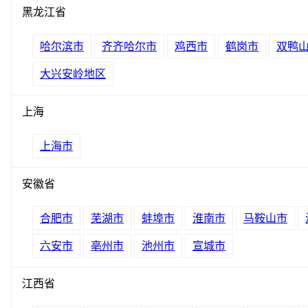
黑龙江省
哈尔滨市
齐齐哈尔市
鸡西市
鹤岗市
双鸭
大兴安岭地区
上海
上海市
安徽省
合肥市
芜湖市
蚌埠市
淮南市
马鞍山市
六安市
亳州市
池州市
宣城市
江西省