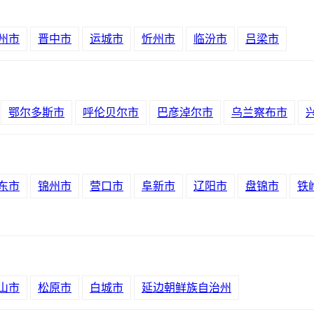
州市
晋中市
运城市
忻州市
临汾市
吕梁市
鄂尔多斯市
呼伦贝尔市
巴彦淖尔市
乌兰察布市
东市
锦州市
营口市
阜新市
辽阳市
盘锦市
铁
山市
松原市
白城市
延边朝鲜族自治州