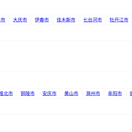
山市
大庆市
伊春市
佳木斯市
七台河市
牡丹江市
淮北市
铜陵市
安庆市
黄山市
滁州市
阜阳市