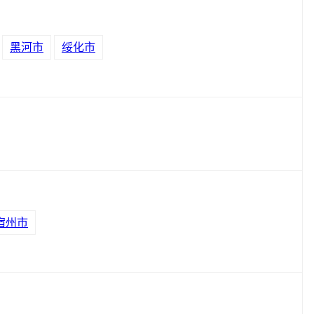
黑河市
绥化市
宿州市