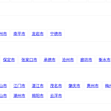
州市
南平市
龙岩市
宁德市
保定市
张家口市
承德市
沧州市
廊坊市
衡水市
山市
江门市
湛江市
茂名市
肇庆市
惠州市
梅
山市
潮州市
揭阳市
云浮市