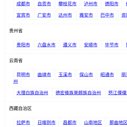
成都市
自贡市
攀枝花市
泸州市
德阳市
宜宾市
广安市
达州市
雅安市
巴中市
资
贵州省
贵阳市
六盘水市
遵义市
安顺市
毕节市
云南省
昆明市
曲靖市
玉溪市
保山市
昭通市
丽
州
大理白族自治州
德宏傣族景颇族自治州
怒江傈僳
西藏自治区
拉萨市
日喀则市
昌都市
山南地区
那曲地