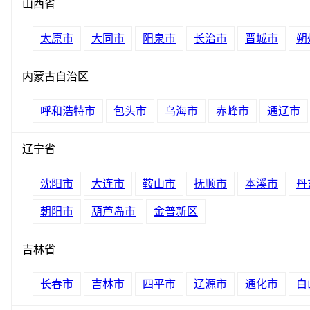
山西省
太原市
大同市
阳泉市
长治市
晋城市
朔
内蒙古自治区
呼和浩特市
包头市
乌海市
赤峰市
通辽市
辽宁省
沈阳市
大连市
鞍山市
抚顺市
本溪市
丹
朝阳市
葫芦岛市
金普新区
吉林省
长春市
吉林市
四平市
辽源市
通化市
白