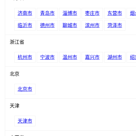
济南市
青岛市
淄博市
枣庄市
东营市
烟
临沂市
德州市
聊城市
滨州市
菏泽市
浙江省
杭州市
宁波市
温州市
嘉兴市
湖州市
绍
北京
北京市
天津
天津市