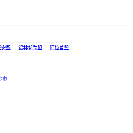
兴安盟
锡林郭勒盟
阿拉善盟
岭市