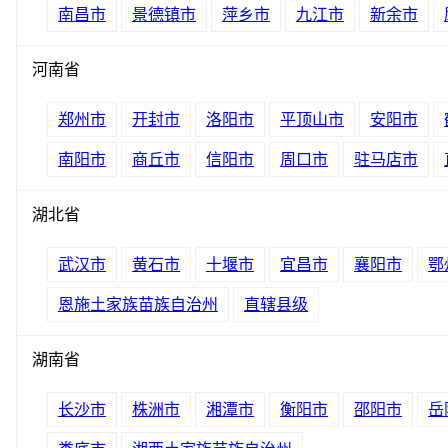
南昌市
景德镇市
萍乡市
九江市
新余市
河南省
郑州市
开封市
洛阳市
平顶山市
安阳市
南阳市
商丘市
信阳市
周口市
驻马店市
湖北省
武汉市
黄石市
十堰市
宜昌市
襄阳市
鄂
恩施土家族苗族自治州
直辖县级
湖南省
长沙市
株洲市
湘潭市
衡阳市
邵阳市
岳