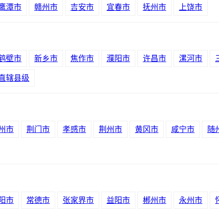
鹰潭市
赣州市
吉安市
宜春市
抚州市
上饶市
鹤壁市
新乡市
焦作市
濮阳市
许昌市
漯河市
直辖县级
州市
荆门市
孝感市
荆州市
黄冈市
咸宁市
随
阳市
常德市
张家界市
益阳市
郴州市
永州市