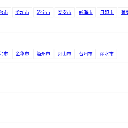
台市
潍坊市
济宁市
泰安市
威海市
日照市
莱
兴市
金华市
衢州市
舟山市
台州市
丽水市