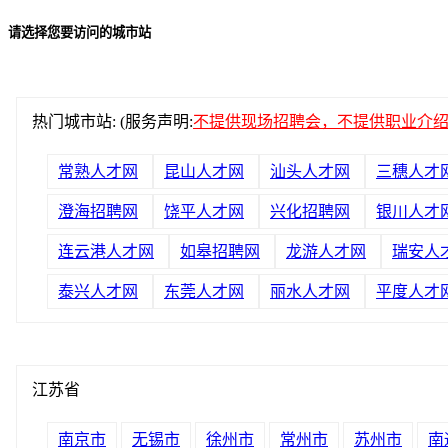
请选择您要访问的城市站
热门城市站: (服务声明:
不提供现场招聘会，不提供职业介
常熟人才网
昆山人才网
汕头人才网
三穗人才
澄海招聘网
饶平人才网
兴化招聘网
银川人才
连云港人才网
如皋招聘网
龙游人才网
瑞安人
泰兴人才网
东莞人才网
丽水人才网
平度人才
江苏省
南京市
无锡市
徐州市
常州市
苏州市
南