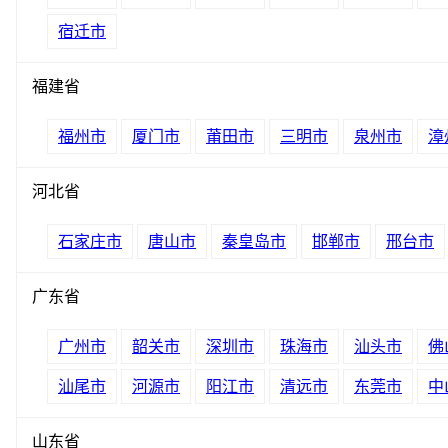
宿迁市
福建省
福州市
厦门市
莆田市
三明市
泉州市
漳
河北省
石家庄市
唐山市
秦皇岛市
邯郸市
邢台市
广东省
广州市
韶关市
深圳市
珠海市
汕头市
佛
汕尾市
河源市
阳江市
清远市
东莞市
中
山东省