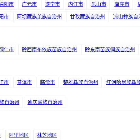
绵阳市
广元市
遂宁市
内江市
乐山市
南充市
阳市
阿坝藏族羌族自治州
甘孜藏族自治州
凉山彝族自
铜仁市
黔西南布依族苗族自治州
黔东南苗族侗族自治州
江市
普洱市
临沧市
楚雄彝族自治州
红河哈尼族彝
族自治州
迪庆藏族自治州
区
阿里地区
林芝地区